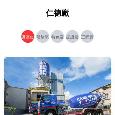
仁德廠
廠區位
服務範
特色及
認證及
工程實
置
圍
能力
獎項
績