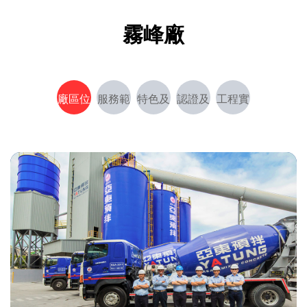
霧峰廠
廠區位
服務範
特色及
認證及
工程實
置
圍
能力
獎項
績