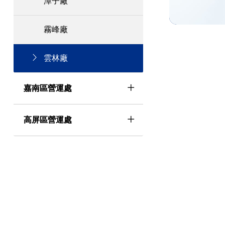
潭子廠
霧峰廠
雲林廠
嘉南區營運處
高屏區營運處