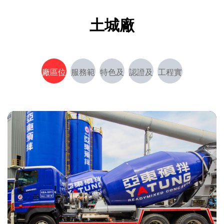
土城廠
廠區位
服務範
特色及
認證及
工程實
置
圍
能力
獎項
績